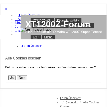
Foren-Übersicht
FAQ
XT1200Z-Wiki
Kilometerstatistik
XT1200Z-Forum
Suche
Unbeantwortete Themen
Aktive Themen
Unbeantwortete Themen
Aktive Themen
Alles rund um die Yamaha XT1200Z Super Ténéré
FAQ
Suche
Anmelden
Registrieren
Foren-Übersicht
Alle Cookies löschen
Bist du dir sicher, dass du alle Cookies des Boards löschen möchtest?
Foren-Übersicht
Kontakt
Alle Cookies
löschen