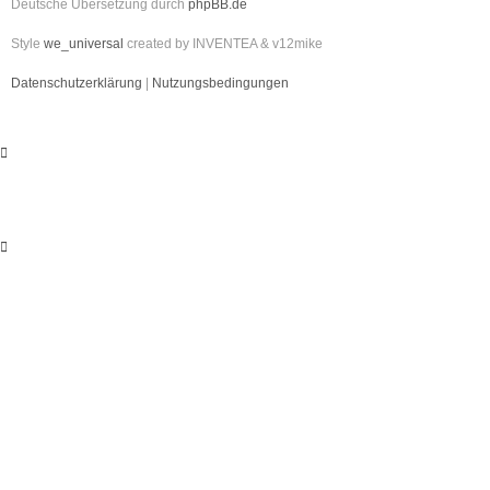
Deutsche Übersetzung durch
phpBB.de
Style
we_universal
created by INVENTEA & v12mike
Datenschutzerklärung
|
Nutzungsbedingungen