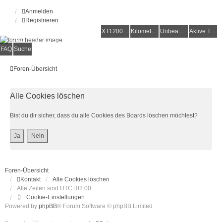
Anmelden
Registrieren
XT1200Z-Forum
XT1200Z-Wiki
Kilometerstatistik
Unbeantwortete Themen
Aktive Themen
Alles rund um die Yamaha XT1200Z Super Ténéré
FAQ
Suche
Foren-Übersicht
Alle Cookies löschen
Bist du dir sicher, dass du alle Cookies des Boards löschen möchtest?
Foren-Übersicht
Kontakt
Alle Cookies löschen
Alle Zeiten sind
UTC+02:00
Cookie-Einstellungen
Powered by
phpBB
® Forum Software © phpBB Limited