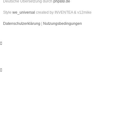
Deutsche Übersetzung durch
phpBB.de
Style
we_universal
created by INVENTEA & v12mike
Datenschutzerklärung
|
Nutzungsbedingungen