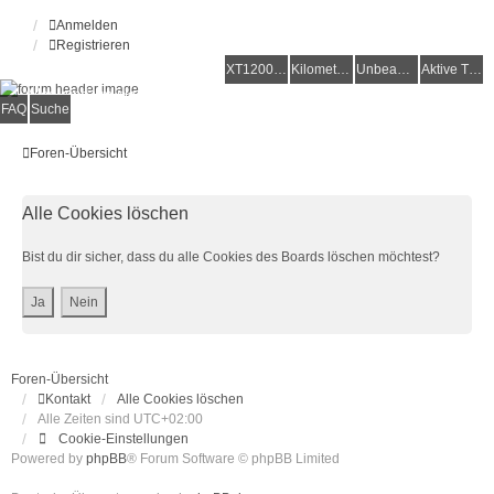
Anmelden
Registrieren
XT1200Z-Forum
XT1200Z-Wiki
Kilometerstatistik
Unbeantwortete Themen
Aktive Themen
Alles rund um die Yamaha XT1200Z Super Ténéré
FAQ
Suche
Foren-Übersicht
Alle Cookies löschen
Bist du dir sicher, dass du alle Cookies des Boards löschen möchtest?
Foren-Übersicht
Kontakt
Alle Cookies löschen
Alle Zeiten sind
UTC+02:00
Cookie-Einstellungen
Powered by
phpBB
® Forum Software © phpBB Limited