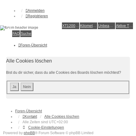
Anmelden
Registrieren
XT1200Z-Forum
XT1200Z-Wiki
Kilometerstatistik
Unbeantwortete Themen
Aktive Themen
Alles rund um die Yamaha XT1200Z Super Ténéré
FAQ
Suche
Foren-Übersicht
Alle Cookies löschen
Bist du dir sicher, dass du alle Cookies des Boards löschen möchtest?
Foren-Übersicht
Kontakt
Alle Cookies löschen
Alle Zeiten sind
UTC+02:00
Cookie-Einstellungen
Powered by
phpBB
® Forum Software © phpBB Limited