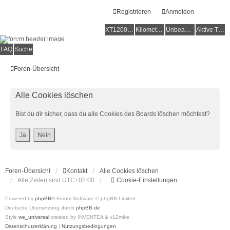
Registrieren
Anmelden
XT1200Z-Forum
XT1200Z-Wiki
Kilometerstatistik
Unbeantwortete Themen
Aktive Themen
Alles rund um die Yamaha XT1200Z Super Ténéré
FAQ
Suche
Foren-Übersicht
Alle Cookies löschen
Bist du dir sicher, dass du alle Cookies des Boards löschen möchtest?
Foren-Übersicht
Kontakt
Alle Cookies löschen
Alle Zeiten sind
UTC+02:00
Cookie-Einstellungen
Powered by
phpBB
® Forum Software © phpBB Limited
Deutsche Übersetzung durch
phpBB.de
Style
we_universal
created by INVENTEA & v12mike
Datenschutzerklärung
|
Nutzungsbedingungen