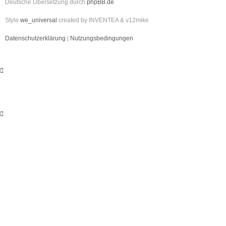
Deutsche Übersetzung durch
phpBB.de
Style
we_universal
created by INVENTEA & v12mike
Datenschutzerklärung
|
Nutzungsbedingungen