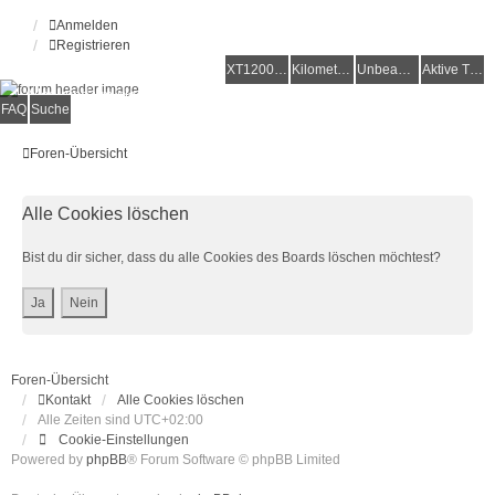
Anmelden
Registrieren
XT1200Z-Forum
XT1200Z-Wiki
Kilometerstatistik
Unbeantwortete Themen
Aktive Themen
Alles rund um die Yamaha XT1200Z Super Ténéré
FAQ
Suche
Foren-Übersicht
Alle Cookies löschen
Bist du dir sicher, dass du alle Cookies des Boards löschen möchtest?
Foren-Übersicht
Kontakt
Alle Cookies löschen
Alle Zeiten sind
UTC+02:00
Cookie-Einstellungen
Powered by
phpBB
® Forum Software © phpBB Limited