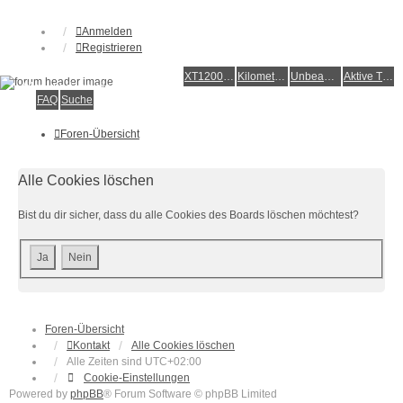
Anmelden
Registrieren
XT1200Z-Forum
XT1200Z-Wiki
Kilometerstatistik
Unbeantwortete Themen
Aktive Themen
Alles rund um die Yamaha XT1200Z Super Ténéré
FAQ
Suche
Foren-Übersicht
Alle Cookies löschen
Bist du dir sicher, dass du alle Cookies des Boards löschen möchtest?
Foren-Übersicht
Kontakt
Alle Cookies löschen
Alle Zeiten sind
UTC+02:00
Cookie-Einstellungen
Powered by
phpBB
® Forum Software © phpBB Limited