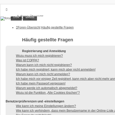
XT1200Z-Forum
FAQ
Suche
Foren-Übersicht
FAQ
Alles rund um die Yamaha XT1200Z Super Ténéré
Suche
Foren-Übersicht
Häufig gestellte Fragen
Unbeantwortete Themen
Aktive Themen
Häufig gestellte Fragen
Anmelden
Registrieren
Registrierung und Anmeldung
Wozu muss ich mich registrieren?
Was ist COPPA?
Warum kann ich mich nicht registrieren?
Ich habe mich registriert, kann mich aber nicht anmelden!
Warum kann ich mich nicht anmelden?
Ich habe mich vor einiger Zeit registriert, kann mich aber nicht mehr a
Ich habe mein Passwort vergessen!
Warum werde ich automatisch abgemeldet?
Wozu ist die Funktion „Alle Cookies löschen“?
Benutzerpräferenzen und -einstellungen
Wie kann ich meine Einstellungen ändern?
Wie kann ich verhindern, dass mein Benutzername in der Online-Liste 