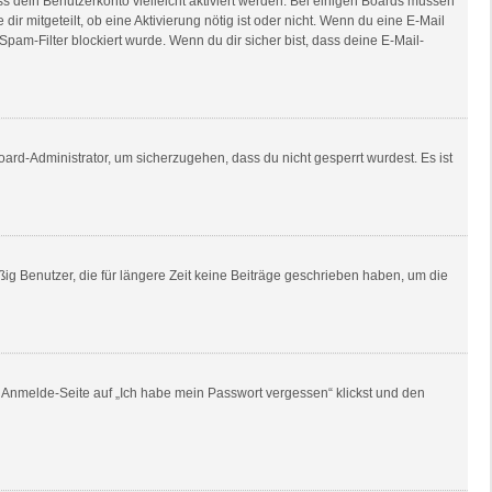
ss dein Benutzerkonto vielleicht aktiviert werden. Bei einigen Boards müssen
ir mitgeteilt, ob eine Aktivierung nötig ist oder nicht. Wenn du eine E-Mail
am-Filter blockiert wurde. Wenn du dir sicher bist, dass deine E-Mail-
oard-Administrator, um sicherzugehen, dass du nicht gesperrt wurdest. Es ist
ig Benutzer, die für längere Zeit keine Beiträge geschrieben haben, um die
er Anmelde-Seite auf „Ich habe mein Passwort vergessen“ klickst und den