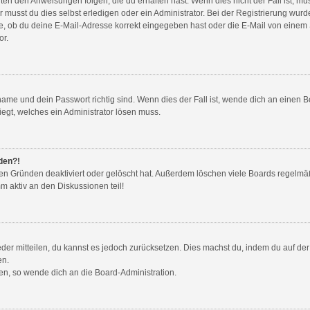
gten den Anweisungen folgen, die du erhalten hast. Wenn dies nicht der Fall ist, mu
musst du dies selbst erledigen oder ein Administrator. Bei der Registrierung wurde d
e, ob du deine E-Mail-Adresse korrekt eingegeben hast oder die E-Mail von einem Sp
or.
ame und dein Passwort richtig sind. Wenn dies der Fall ist, wende dich an einen B
iegt, welches ein Administrator lösen muss.
lden?!
en Gründen deaktiviert oder gelöscht hat. Außerdem löschen viele Boards regelmäß
m aktiv an den Diskussionen teil!
ieder mitteilen, du kannst es jedoch zurücksetzen. Dies machst du, indem du auf d
en.
zen, so wende dich an die Board-Administration.