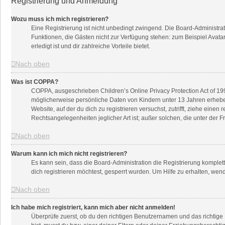
Registrierung und Anmeldung
Wozu muss ich mich registrieren?
Eine Registrierung ist nicht unbedingt zwingend. Die Board-Administratio
Funktionen, die Gästen nicht zur Verfügung stehen: zum Beispiel Avatar
erledigt ist und dir zahlreiche Vorteile bietet.
Nach oben
Was ist COPPA?
COPPA, ausgeschrieben Children’s Online Privacy Protection Act of 199
möglicherweise persönliche Daten von Kindern unter 13 Jahren erheben
Website, auf der du dich zu registrieren versuchst, zutrifft, ziehe ein
Rechtsangelegenheiten jeglicher Art ist; außer solchen, die unter der
Nach oben
Warum kann ich mich nicht registrieren?
Es kann sein, dass die Board-Administration die Registrierung komple
dich registrieren möchtest, gesperrt wurden. Um Hilfe zu erhalten, wen
Nach oben
Ich habe mich registriert, kann mich aber nicht anmelden!
Überprüfe zuerst, ob du den richtigen Benutzernamen und das richtig