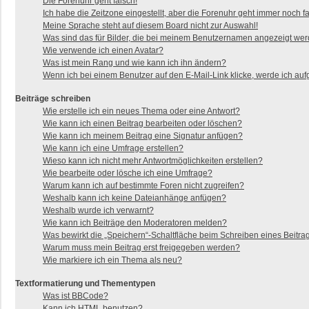
Die Forenuhr geht falsch!
Ich habe die Zeitzone eingestellt, aber die Forenuhr geht immer noch fa
Meine Sprache steht auf diesem Board nicht zur Auswahl!
Was sind das für Bilder, die bei meinem Benutzernamen angezeigt we
Wie verwende ich einen Avatar?
Was ist mein Rang und wie kann ich ihn ändern?
Wenn ich bei einem Benutzer auf den E-Mail-Link klicke, werde ich auf
Beiträge schreiben
Wie erstelle ich ein neues Thema oder eine Antwort?
Wie kann ich einen Beitrag bearbeiten oder löschen?
Wie kann ich meinem Beitrag eine Signatur anfügen?
Wie kann ich eine Umfrage erstellen?
Wieso kann ich nicht mehr Antwortmöglichkeiten erstellen?
Wie bearbeite oder lösche ich eine Umfrage?
Warum kann ich auf bestimmte Foren nicht zugreifen?
Weshalb kann ich keine Dateianhänge anfügen?
Weshalb wurde ich verwarnt?
Wie kann ich Beiträge den Moderatoren melden?
Was bewirkt die „Speichern“-Schaltfläche beim Schreiben eines Beitra
Warum muss mein Beitrag erst freigegeben werden?
Wie markiere ich ein Thema als neu?
Textformatierung und Thementypen
Was ist BBCode?
Kann ich HTML benutzen?