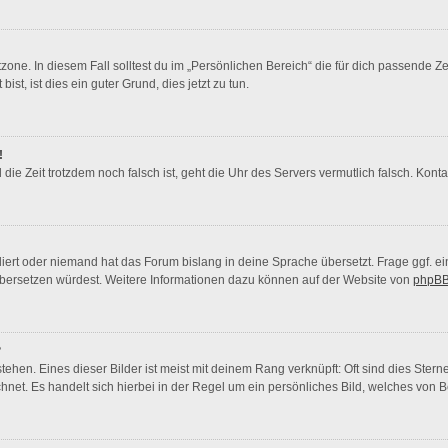
zone. In diesem Fall solltest du im „Persönlichen Bereich“ die für dich passende Zei
st, ist dies ein guter Grund, dies jetzt zu tun.
!
nd die Zeit trotzdem noch falsch ist, geht die Uhr des Servers vermutlich falsch. Ko
liert oder niemand hat das Forum bislang in deine Sprache übersetzt. Frage ggf. ei
s übersetzen würdest. Weitere Informationen dazu können auf der Website von
phpBB
?
ehen. Eines dieser Bilder ist meist mit deinem Rang verknüpft: Oft sind dies Ster
hnet. Es handelt sich hierbei in der Regel um ein persönliches Bild, welches von Be