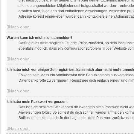
bist, musst du bzw. einer deiner Eltern oder deiner Erziehungsberechti
alle neu angemeldeten Mitglieder erst freigeschaltet werden – entweder 
erhalten hast, folge den dort enthaltenen Anweisungen. Ansonsten prüf
Adresse korrekt eingegeben wurde, dann kontaktiere einen Administrat
Nach oben
Warum kann ich mich nicht anmelden?
Dafür gibt es viele mögliche Gründe. Prüfe zunächst, ob dein Benutzern
ebenfalls möglich, dass ein Konfigurationsproblem mit der Website vorl
Nach oben
Ich habe mich vor einiger Zeit registriert, kann mich aber nicht mehr anme
Es kann sein, dass ein Administrator dein Benutzerkonto aus verschied
Datenbankgröße zu verringern. Registriere dich einfach erneut und nim
Nach oben
Ich habe mein Passwort vergessen!
Das ist nicht schlimm! Wir können dir zwar dein altes Passwort nicht w
Anweisungen folgst. So solltest du dich schnell wieder anmelden könn
Solltest du trotzdem nicht in der Lage sein, dein Passwort zurückzuset
Nach oben