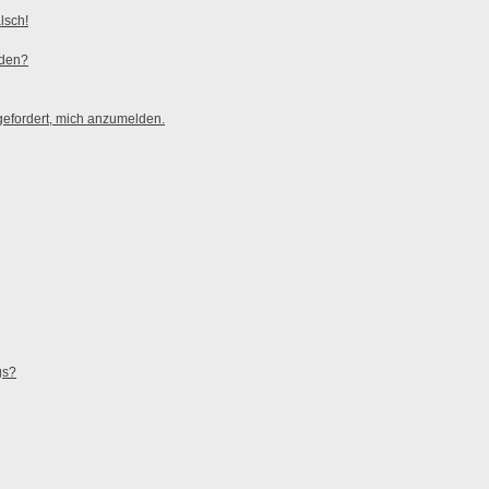
lsch!
rden?
gefordert, mich anzumelden.
gs?