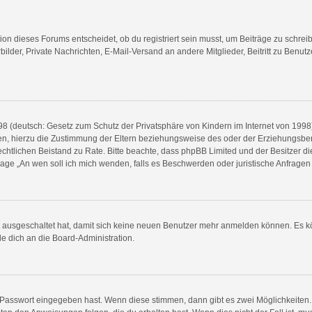
n dieses Forums entscheidet, ob du registriert sein musst, um Beiträge zu schreiben. 
bilder, Private Nachrichten, E-Mail-Versand an andere Mitglieder, Beitritt zu Benu
8 (deutsch: Gesetz zum Schutz der Privatsphäre von Kindern im Internet von 1998) 
, hierzu die Zustimmung der Eltern beziehungsweise des oder der Erziehungsberech
en rechtlichen Beistand zu Rate. Bitte beachte, dass phpBB Limited und der Besitzer 
 Frage „An wen soll ich mich wenden, falls es Beschwerden oder juristische Anfrag
tt ausgeschaltet hat, damit sich keine neuen Benutzer mehr anmelden können. Es 
de dich an die Board-Administration.
e Passwort eingegeben hast. Wenn diese stimmen, dann gibt es zwei Möglichkeite