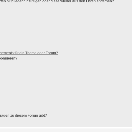
ierten Mitglieder hinzufügen oder diese wieder aus den Listen entfernen?
nnements für ein Thema oder Forum?
abonnieren?
nfragen zu diesem Forum gibt?