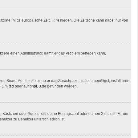
tzone (Mitteleuropäische Zeit, ...) festlegen. Die Zeitzone kann dabei nur von
ntaktiere einen Administrator, damit er das Problem beheben kann.
nen Board-Administrator, ob er das Sprachpaket, das du benötigst, installieren
 Limited
oder auf
phpBB.de
gefunden werden.
ne, Kästchen oder Punkte, die deine Beitragszahl oder deinen Status im Forum
nutzer zu Benutzer unterschiedlich ist.