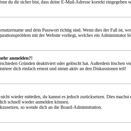
nn du dir sicher bist, dass deine E-Mail-Adresse korrekt eingegeben w
Benutzername und dein Passwort richtig sind. Wenn dies der Fall ist, w
igurationsproblem mit der Website vorliegt, welches ein Administrator l
t mehr anmelden?!
rschieden Gründen deaktiviert oder gelöscht hat. Außerdem löschen vie
triere dich einfach erneut und nimm aktiv an den Diskussionen teil!
 nicht wieder mitteilen, du kannst es jedoch zurücksetzen. Dies machs
 dich schnell wieder anmelden können.
ückzusetzen, so wende dich an die Board-Administration.