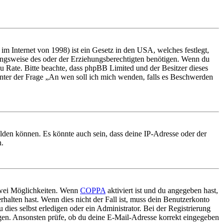
m Internet von 1998) ist ein Gesetz in den USA, welches festlegt,
ungsweise des oder der Erziehungsberechtigten benötigen. Wenn du
nd zu Rate. Bitte beachte, dass phpBB Limited und der Besitzer dieses
 unter der Frage „An wen soll ich mich wenden, falls es Beschwerden
elden können. Es könnte auch sein, dass deine IP-Adresse oder der
n.
 zwei Möglichkeiten. Wenn
COPPA
aktiviert ist und du angegeben hast,
rhalten hast. Wenn dies nicht der Fall ist, muss dein Benutzerkonto
 dies selbst erledigen oder ein Administrator. Bei der Registrierung
ungen. Ansonsten prüfe, ob du deine E-Mail-Adresse korrekt eingegeben