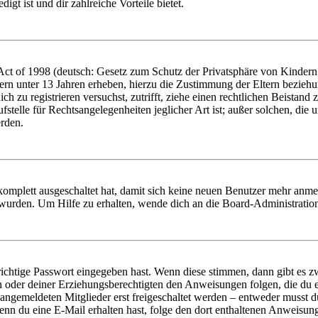
igt ist und dir zahlreiche Vorteile bietet.
t of 1998 (deutsch: Gesetz zum Schutz der Privatsphäre von Kindern i
ern unter 13 Jahren erheben, hierzu die Zustimmung der Eltern bezieh
dich zu registrieren versuchst, zutrifft, ziehe einen rechtlichen Beista
stelle für Rechtsangelegenheiten jeglicher Art ist; außer solchen, die
erden.
 komplett ausgeschaltet hat, damit sich keine neuen Benutzer mehr anm
 wurden. Um Hilfe zu erhalten, wende dich an die Board-Administratio
richtige Passwort eingegeben hast. Wenn diese stimmen, dann gibt es
ern oder deiner Erziehungsberechtigten den Anweisungen folgen, die du e
 angemeldeten Mitglieder erst freigeschaltet werden – entweder musst du
. Wenn du eine E-Mail erhalten hast, folge den dort enthaltenen Anweis