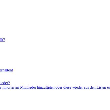
lt?
rhalten!
lieder?
er ignorierten Mitglieder hinzufügen oder diese wieder aus den Listen e