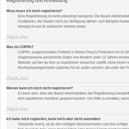
Registrierung und Anmeldung
Wozu muss ich mich registrieren?
Eine Registrierung ist nicht unbedingt zwingend. Die Board-Administratio
Funktionen, die Gästen nicht zur Verfügung stehen: zum Beispiel Avatar
erledigt ist und dir zahlreiche Vorteile bietet.
Nach oben
Was ist COPPA?
COPPA, ausgeschrieben Children’s Online Privacy Protection Act of 199
möglicherweise persönliche Daten von Kindern unter 13 Jahren erheben
Website, auf der du dich zu registrieren versuchst, zutrifft, ziehe ein
Rechtsangelegenheiten jeglicher Art ist; außer solchen, die unter der
Nach oben
Warum kann ich mich nicht registrieren?
Es kann sein, dass die Board-Administration die Registrierung komple
dich registrieren möchtest, gesperrt wurden. Um Hilfe zu erhalten, wen
Nach oben
Ich habe mich registriert, kann mich aber nicht anmelden!
Überprüfe zuerst, ob du den richtigen Benutzernamen und das richtig