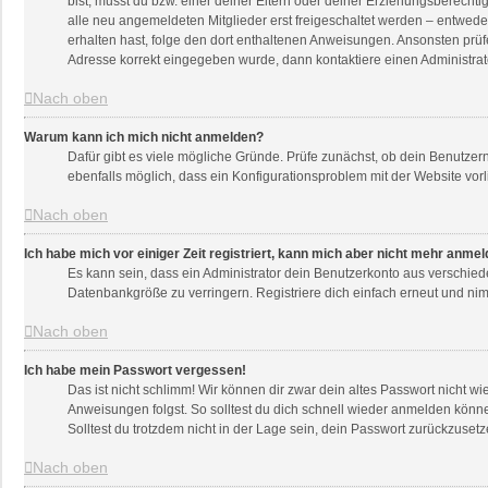
bist, musst du bzw. einer deiner Eltern oder deiner Erziehungsberechti
alle neu angemeldeten Mitglieder erst freigeschaltet werden – entweder 
erhalten hast, folge den dort enthaltenen Anweisungen. Ansonsten prüf
Adresse korrekt eingegeben wurde, dann kontaktiere einen Administrat
Nach oben
Warum kann ich mich nicht anmelden?
Dafür gibt es viele mögliche Gründe. Prüfe zunächst, ob dein Benutzern
ebenfalls möglich, dass ein Konfigurationsproblem mit der Website vorl
Nach oben
Ich habe mich vor einiger Zeit registriert, kann mich aber nicht mehr anme
Es kann sein, dass ein Administrator dein Benutzerkonto aus verschied
Datenbankgröße zu verringern. Registriere dich einfach erneut und nim
Nach oben
Ich habe mein Passwort vergessen!
Das ist nicht schlimm! Wir können dir zwar dein altes Passwort nicht w
Anweisungen folgst. So solltest du dich schnell wieder anmelden könn
Solltest du trotzdem nicht in der Lage sein, dein Passwort zurückzuset
Nach oben