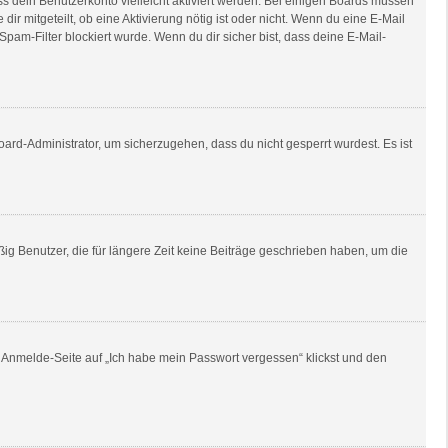
ss dein Benutzerkonto vielleicht aktiviert werden. Bei einigen Boards müssen
ir mitgeteilt, ob eine Aktivierung nötig ist oder nicht. Wenn du eine E-Mail
am-Filter blockiert wurde. Wenn du dir sicher bist, dass deine E-Mail-
oard-Administrator, um sicherzugehen, dass du nicht gesperrt wurdest. Es ist
ig Benutzer, die für längere Zeit keine Beiträge geschrieben haben, um die
er Anmelde-Seite auf „Ich habe mein Passwort vergessen“ klickst und den