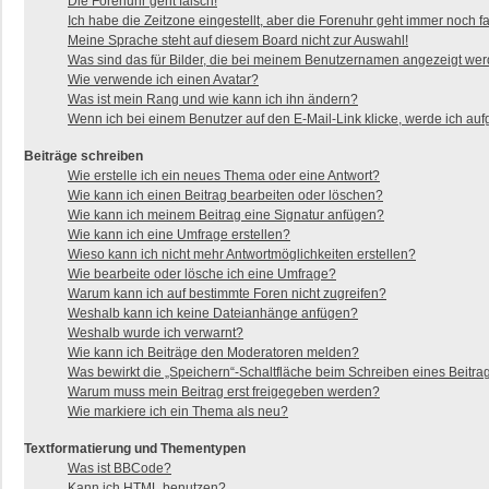
Die Forenuhr geht falsch!
Ich habe die Zeitzone eingestellt, aber die Forenuhr geht immer noch fa
Meine Sprache steht auf diesem Board nicht zur Auswahl!
Was sind das für Bilder, die bei meinem Benutzernamen angezeigt we
Wie verwende ich einen Avatar?
Was ist mein Rang und wie kann ich ihn ändern?
Wenn ich bei einem Benutzer auf den E-Mail-Link klicke, werde ich auf
Beiträge schreiben
Wie erstelle ich ein neues Thema oder eine Antwort?
Wie kann ich einen Beitrag bearbeiten oder löschen?
Wie kann ich meinem Beitrag eine Signatur anfügen?
Wie kann ich eine Umfrage erstellen?
Wieso kann ich nicht mehr Antwortmöglichkeiten erstellen?
Wie bearbeite oder lösche ich eine Umfrage?
Warum kann ich auf bestimmte Foren nicht zugreifen?
Weshalb kann ich keine Dateianhänge anfügen?
Weshalb wurde ich verwarnt?
Wie kann ich Beiträge den Moderatoren melden?
Was bewirkt die „Speichern“-Schaltfläche beim Schreiben eines Beitra
Warum muss mein Beitrag erst freigegeben werden?
Wie markiere ich ein Thema als neu?
Textformatierung und Thementypen
Was ist BBCode?
Kann ich HTML benutzen?