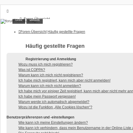
XT1200Z-Forum
FAQ
Suche
Foren-Übersicht
FAQ
Alles rund um die Yamaha XT1200Z Super Ténéré
Suche
Foren-Übersicht
Häufig gestellte Fragen
Unbeantwortete Themen
Aktive Themen
Häufig gestellte Fragen
Anmelden
Registrieren
Registrierung und Anmeldung
Wozu muss ich mich registrieren?
Was ist COPPA?
Warum kann ich mich nicht registrieren?
Ich habe mich registriert, kann mich aber nicht anmelden!
Warum kann ich mich nicht anmelden?
Ich habe mich vor einiger Zeit registriert, kann mich aber nicht mehr a
Ich habe mein Passwort vergessen!
Warum werde ich automatisch abgemeldet?
Wozu ist die Funktion „Alle Cookies löschen“?
Benutzerpräferenzen und -einstellungen
Wie kann ich meine Einstellungen ändern?
Wie kann ich verhindern, dass mein Benutzername in der Online-Liste 