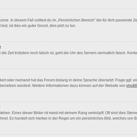
zone. In diesem Fall solltest du im „Persönlichen Bereich“ die für dich passende Zei
st, ist dies ein guter Grund, dies jetzt zu tun.
!
nd die Zeit trotzdem noch falsch ist, geht die Uhr des Servers vermutlich falsch. Ko
liert oder niemand hat das Forum bislang in deine Sprache übersetzt. Frage ggf. ei
s übersetzen würdest. Weitere Informationen dazu können auf der Website von
phpBB
?
ehen. Eines dieser Bilder ist meist mit deinem Rang verknüpft: Oft sind dies Ster
hnet. Es handelt sich hierbei in der Regel um ein persönliches Bild, welches von Be