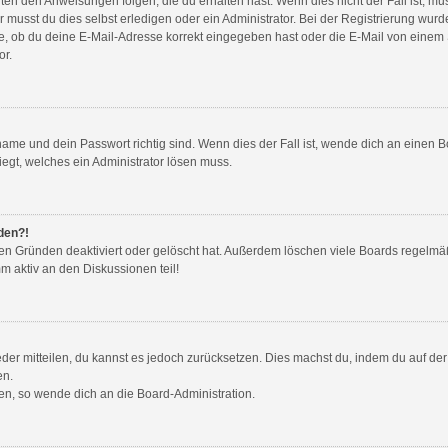
gten den Anweisungen folgen, die du erhalten hast. Wenn dies nicht der Fall ist, mu
musst du dies selbst erledigen oder ein Administrator. Bei der Registrierung wurde d
e, ob du deine E-Mail-Adresse korrekt eingegeben hast oder die E-Mail von einem Sp
or.
ame und dein Passwort richtig sind. Wenn dies der Fall ist, wende dich an einen B
iegt, welches ein Administrator lösen muss.
lden?!
en Gründen deaktiviert oder gelöscht hat. Außerdem löschen viele Boards regelmäß
m aktiv an den Diskussionen teil!
ieder mitteilen, du kannst es jedoch zurücksetzen. Dies machst du, indem du auf d
en.
zen, so wende dich an die Board-Administration.