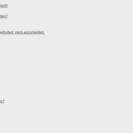
lsch!
rden?
gefordert, mich anzumelden.
gs?