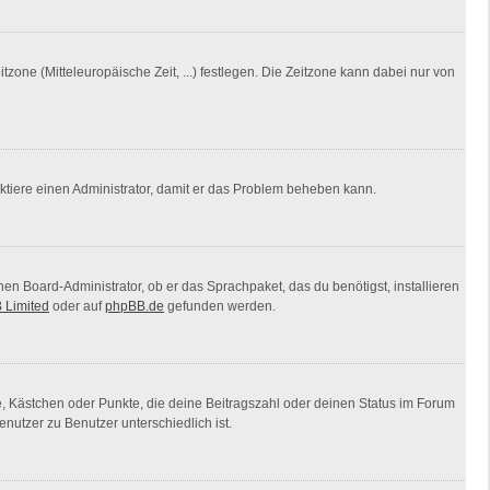
tzone (Mitteleuropäische Zeit, ...) festlegen. Die Zeitzone kann dabei nur von
ntaktiere einen Administrator, damit er das Problem beheben kann.
nen Board-Administrator, ob er das Sprachpaket, das du benötigst, installieren
 Limited
oder auf
phpBB.de
gefunden werden.
ne, Kästchen oder Punkte, die deine Beitragszahl oder deinen Status im Forum
nutzer zu Benutzer unterschiedlich ist.