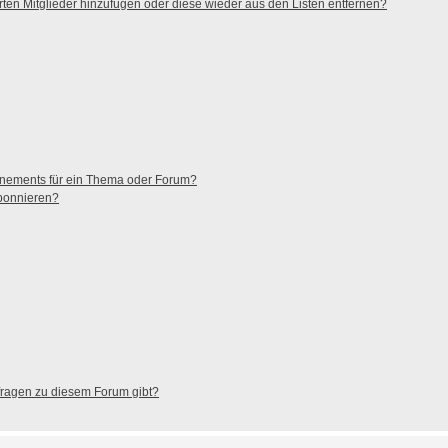
ierten Mitglieder hinzufügen oder diese wieder aus den Listen entfernen?
nnements für ein Thema oder Forum?
abonnieren?
nfragen zu diesem Forum gibt?