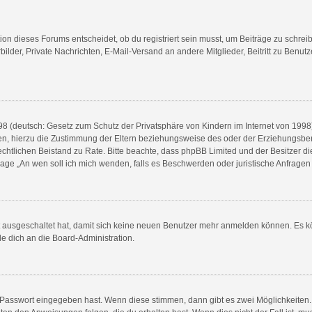
n dieses Forums entscheidet, ob du registriert sein musst, um Beiträge zu schreiben. 
bilder, Private Nachrichten, E-Mail-Versand an andere Mitglieder, Beitritt zu Benu
8 (deutsch: Gesetz zum Schutz der Privatsphäre von Kindern im Internet von 1998) 
, hierzu die Zustimmung der Eltern beziehungsweise des oder der Erziehungsberech
en rechtlichen Beistand zu Rate. Bitte beachte, dass phpBB Limited und der Besitzer 
 Frage „An wen soll ich mich wenden, falls es Beschwerden oder juristische Anfrag
tt ausgeschaltet hat, damit sich keine neuen Benutzer mehr anmelden können. Es 
de dich an die Board-Administration.
e Passwort eingegeben hast. Wenn diese stimmen, dann gibt es zwei Möglichkeite