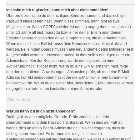
Ich habe mich registriert, kann mich aber nicht anmelden!
Überprüfe zuerst, ob du den richtigen Benutzernamen und das richtige
Passwort eingegeben hast. Wenn diese stimmen, dann gibt es zwei
Möglichkeiten. Wenn
COPPA
aktiviert ist und du angegeben hast, dass du
unter 13 Jahre alt bist, musst du bzw. einer deiner Eltern oder deiner
Erziehungsberechtigten den Anweisungen folgen, die du erhalten hast.
Wenn dies nicht der Fall ist, muss dein Benutzerkonto vielleicht aktiviert
werden. Bei einigen Boards müssen alle neu angemeldeten Mitglieder erst
freigeschaltet werden – entweder musst du dies selbst erledigen oder ein
Administrator. Bei der Registrierung wurde dir mitgeteilt, ob eine
Aktivierung nötig ist oder nicht. Wenn du eine E-Mail erhalten hast, folge
den dort enthaltenen Anweisungen. Ansonsten prüfe, ob du deine E-Mail-
Adresse korrekt eingegeben hast oder die E-Mail von einem Spam-Filter
blockiert wurde. Wenn du dir sicher bist, dass deine E-Mail-Adresse korrekt
eingegeben wurde, dann kontaktiere einen Administrator.
Nach oben
Warum kann ich mich nicht anmelden?
Dafür gibt es viele mögliche Gründe. Prüfe zunächst, ob dein
Benutzername und dein Passwort richtig sind. Wenn dies der Fall ist,
wende dich an einen Board-Administrator, um sicherzugehen, dass du
nicht gesperrt wurdest. Es ist ebenfalls möglich, dass ein
Konfigurationsproblem mit der Website vorliegt, welches ein Administrator