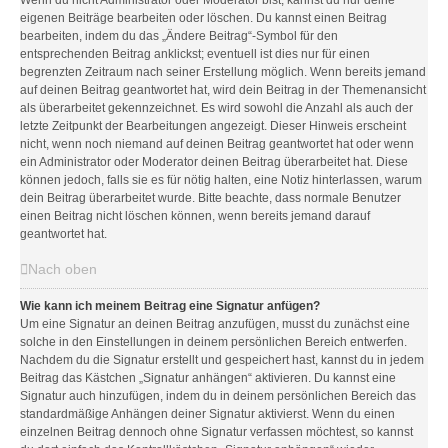
Wenn du nicht Administrator oder Moderator bist, kannst du nur deine
eigenen Beiträge bearbeiten oder löschen. Du kannst einen Beitrag
bearbeiten, indem du das „Ändere Beitrag“-Symbol für den
entsprechenden Beitrag anklickst; eventuell ist dies nur für einen
begrenzten Zeitraum nach seiner Erstellung möglich. Wenn bereits jemand
auf deinen Beitrag geantwortet hat, wird dein Beitrag in der Themenansicht
als überarbeitet gekennzeichnet. Es wird sowohl die Anzahl als auch der
letzte Zeitpunkt der Bearbeitungen angezeigt. Dieser Hinweis erscheint
nicht, wenn noch niemand auf deinen Beitrag geantwortet hat oder wenn
ein Administrator oder Moderator deinen Beitrag überarbeitet hat. Diese
können jedoch, falls sie es für nötig halten, eine Notiz hinterlassen, warum
dein Beitrag überarbeitet wurde. Bitte beachte, dass normale Benutzer
einen Beitrag nicht löschen können, wenn bereits jemand darauf
geantwortet hat.
Nach oben
Wie kann ich meinem Beitrag eine Signatur anfügen?
Um eine Signatur an deinen Beitrag anzufügen, musst du zunächst eine
solche in den Einstellungen in deinem persönlichen Bereich entwerfen.
Nachdem du die Signatur erstellt und gespeichert hast, kannst du in jedem
Beitrag das Kästchen „Signatur anhängen“ aktivieren. Du kannst eine
Signatur auch hinzufügen, indem du in deinem persönlichen Bereich das
standardmäßige Anhängen deiner Signatur aktivierst. Wenn du einen
einzelnen Beitrag dennoch ohne Signatur verfassen möchtest, so kannst