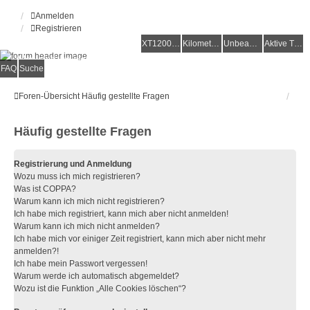
Anmelden
Registrieren
XT1200Z-Forum
XT1200Z-Wiki
Kilometerstatistik
Unbeantwortete Themen
Aktive Themen
Alles rund um die Yamaha XT1200Z Super Ténéré
FAQ
Suche
Foren-Übersicht
Häufig gestellte Fragen
Häufig gestellte Fragen
Registrierung und Anmeldung
Wozu muss ich mich registrieren?
Was ist COPPA?
Warum kann ich mich nicht registrieren?
Ich habe mich registriert, kann mich aber nicht anmelden!
Warum kann ich mich nicht anmelden?
Ich habe mich vor einiger Zeit registriert, kann mich aber nicht mehr
anmelden?!
Ich habe mein Passwort vergessen!
Warum werde ich automatisch abgemeldet?
Wozu ist die Funktion „Alle Cookies löschen“?