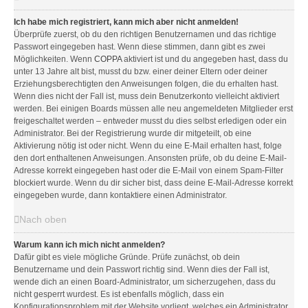
Ich habe mich registriert, kann mich aber nicht anmelden!
Überprüfe zuerst, ob du den richtigen Benutzernamen und das richtige
Passwort eingegeben hast. Wenn diese stimmen, dann gibt es zwei
Möglichkeiten. Wenn
COPPA
aktiviert ist und du angegeben hast, dass du
unter 13 Jahre alt bist, musst du bzw. einer deiner Eltern oder deiner
Erziehungsberechtigten den Anweisungen folgen, die du erhalten hast.
Wenn dies nicht der Fall ist, muss dein Benutzerkonto vielleicht aktiviert
werden. Bei einigen Boards müssen alle neu angemeldeten Mitglieder erst
freigeschaltet werden – entweder musst du dies selbst erledigen oder ein
Administrator. Bei der Registrierung wurde dir mitgeteilt, ob eine
Aktivierung nötig ist oder nicht. Wenn du eine E-Mail erhalten hast, folge
den dort enthaltenen Anweisungen. Ansonsten prüfe, ob du deine E-Mail-
Adresse korrekt eingegeben hast oder die E-Mail von einem Spam-Filter
blockiert wurde. Wenn du dir sicher bist, dass deine E-Mail-Adresse korrekt
eingegeben wurde, dann kontaktiere einen Administrator.
Nach oben
Warum kann ich mich nicht anmelden?
Dafür gibt es viele mögliche Gründe. Prüfe zunächst, ob dein
Benutzername und dein Passwort richtig sind. Wenn dies der Fall ist,
wende dich an einen Board-Administrator, um sicherzugehen, dass du
nicht gesperrt wurdest. Es ist ebenfalls möglich, dass ein
Konfigurationsproblem mit der Website vorliegt, welches ein Administrator