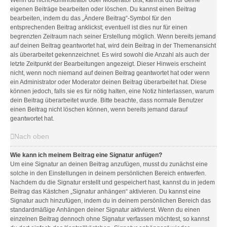
Wenn du nicht Administrator oder Moderator bist, kannst du nur deine
eigenen Beiträge bearbeiten oder löschen. Du kannst einen Beitrag
bearbeiten, indem du das „Ändere Beitrag“-Symbol für den
entsprechenden Beitrag anklickst; eventuell ist dies nur für einen
begrenzten Zeitraum nach seiner Erstellung möglich. Wenn bereits jemand
auf deinen Beitrag geantwortet hat, wird dein Beitrag in der Themenansicht
als überarbeitet gekennzeichnet. Es wird sowohl die Anzahl als auch der
letzte Zeitpunkt der Bearbeitungen angezeigt. Dieser Hinweis erscheint
nicht, wenn noch niemand auf deinen Beitrag geantwortet hat oder wenn
ein Administrator oder Moderator deinen Beitrag überarbeitet hat. Diese
können jedoch, falls sie es für nötig halten, eine Notiz hinterlassen, warum
dein Beitrag überarbeitet wurde. Bitte beachte, dass normale Benutzer
einen Beitrag nicht löschen können, wenn bereits jemand darauf
geantwortet hat.
Nach oben
Wie kann ich meinem Beitrag eine Signatur anfügen?
Um eine Signatur an deinen Beitrag anzufügen, musst du zunächst eine
solche in den Einstellungen in deinem persönlichen Bereich entwerfen.
Nachdem du die Signatur erstellt und gespeichert hast, kannst du in jedem
Beitrag das Kästchen „Signatur anhängen“ aktivieren. Du kannst eine
Signatur auch hinzufügen, indem du in deinem persönlichen Bereich das
standardmäßige Anhängen deiner Signatur aktivierst. Wenn du einen
einzelnen Beitrag dennoch ohne Signatur verfassen möchtest, so kannst