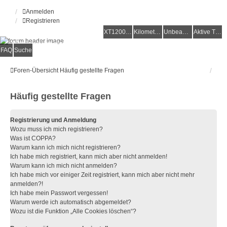
Anmelden
Registrieren
XT1200Z-Forum
XT1200Z-Wiki
Kilometerstatistik
Unbeantwortete Themen
Aktive Themen
Alles rund um die Yamaha XT1200Z Super Ténéré
FAQ
Suche
Foren-Übersicht
Häufig gestellte Fragen
Häufig gestellte Fragen
Registrierung und Anmeldung
Wozu muss ich mich registrieren?
Was ist COPPA?
Warum kann ich mich nicht registrieren?
Ich habe mich registriert, kann mich aber nicht anmelden!
Warum kann ich mich nicht anmelden?
Ich habe mich vor einiger Zeit registriert, kann mich aber nicht mehr
anmelden?!
Ich habe mein Passwort vergessen!
Warum werde ich automatisch abgemeldet?
Wozu ist die Funktion „Alle Cookies löschen“?