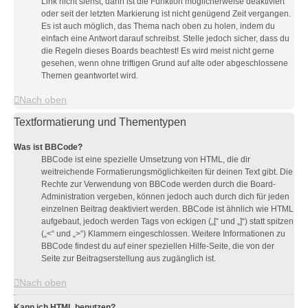
Link nicht siehst, dann ist die Funktion möglicherweise deaktiviert
oder seit der letzten Markierung ist nicht genügend Zeit vergangen.
Es ist auch möglich, das Thema nach oben zu holen, indem du
einfach eine Antwort darauf schreibst. Stelle jedoch sicher, dass du
die Regeln dieses Boards beachtest! Es wird meist nicht gerne
gesehen, wenn ohne triftigen Grund auf alte oder abgeschlossene
Themen geantwortet wird.
Nach oben
Textformatierung und Thementypen
Was ist BBCode?
BBCode ist eine spezielle Umsetzung von HTML, die dir
weitreichende Formatierungsmöglichkeiten für deinen Text gibt. Die
Rechte zur Verwendung von BBCode werden durch die Board-
Administration vergeben, können jedoch auch durch dich für jeden
einzelnen Beitrag deaktiviert werden. BBCode ist ähnlich wie HTML
aufgebaut, jedoch werden Tags von eckigen („[“ und „]“) statt spitzen
(„<“ und „>“) Klammern eingeschlossen. Weitere Informationen zu
BBCode findest du auf einer speziellen Hilfe-Seite, die von der
Seite zur Beitragserstellung aus zugänglich ist.
Nach oben
Kann ich HTML benutzen?