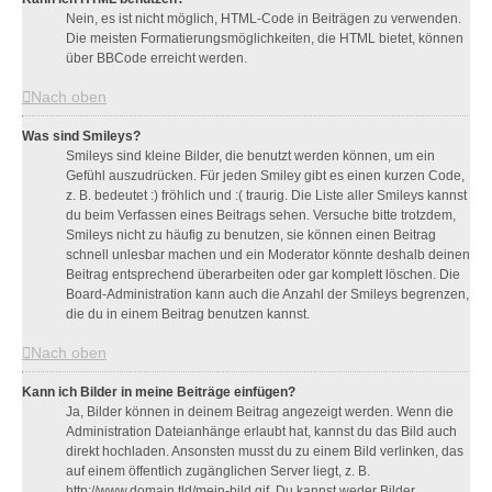
Nein, es ist nicht möglich, HTML-Code in Beiträgen zu verwenden.
Die meisten Formatierungsmöglichkeiten, die HTML bietet, können
über BBCode erreicht werden.
Nach oben
Was sind Smileys?
Smileys sind kleine Bilder, die benutzt werden können, um ein
Gefühl auszudrücken. Für jeden Smiley gibt es einen kurzen Code,
z. B. bedeutet :) fröhlich und :( traurig. Die Liste aller Smileys kannst
du beim Verfassen eines Beitrags sehen. Versuche bitte trotzdem,
Smileys nicht zu häufig zu benutzen, sie können einen Beitrag
schnell unlesbar machen und ein Moderator könnte deshalb deinen
Beitrag entsprechend überarbeiten oder gar komplett löschen. Die
Board-Administration kann auch die Anzahl der Smileys begrenzen,
die du in einem Beitrag benutzen kannst.
Nach oben
Kann ich Bilder in meine Beiträge einfügen?
Ja, Bilder können in deinem Beitrag angezeigt werden. Wenn die
Administration Dateianhänge erlaubt hat, kannst du das Bild auch
direkt hochladen. Ansonsten musst du zu einem Bild verlinken, das
auf einem öffentlich zugänglichen Server liegt, z. B.
http://www.domain.tld/mein-bild.gif. Du kannst weder Bilder