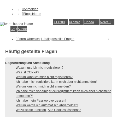
Anmelden
Registrieren
XT1200Z-Forum
XT1200Z-Wiki
Kilometerstatistik
Unbeantwortete Themen
Aktive Themen
Alles rund um die Yamaha XT1200Z Super Ténéré
FAQ
Suche
Foren-Übersicht
Häufig gestellte Fragen
Häufig gestellte Fragen
Registrierung und Anmeldung
Wozu muss ich mich registrieren?
Was ist COPPA?
Warum kann ich mich nicht registrieren?
Ich habe mich registriert, kann mich aber nicht anmelden!
Warum kann ich mich nicht anmelden?
Ich habe mich vor einiger Zeit registriert, kann mich aber nicht mehr
anmelden?!
Ich habe mein Passwort vergessen!
Warum werde ich automatisch abgemeldet?
Wozu ist die Funktion „Alle Cookies löschen“?