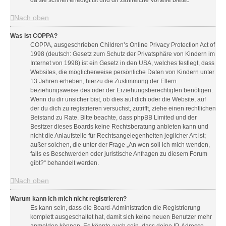
da sie schnell erledigt ist und dir zahlreiche Vorteile bietet.
Nach oben
Was ist COPPA?
COPPA, ausgeschrieben Children’s Online Privacy Protection Act of
1998 (deutsch: Gesetz zum Schutz der Privatsphäre von Kindern im
Internet von 1998) ist ein Gesetz in den USA, welches festlegt, dass
Websites, die möglicherweise persönliche Daten von Kindern unter
13 Jahren erheben, hierzu die Zustimmung der Eltern
beziehungsweise des oder der Erziehungsberechtigten benötigen.
Wenn du dir unsicher bist, ob dies auf dich oder die Website, auf
der du dich zu registrieren versuchst, zutrifft, ziehe einen rechtlichen
Beistand zu Rate. Bitte beachte, dass phpBB Limited und der
Besitzer dieses Boards keine Rechtsberatung anbieten kann und
nicht die Anlaufstelle für Rechtsangelegenheiten jeglicher Art ist;
außer solchen, die unter der Frage „An wen soll ich mich wenden,
falls es Beschwerden oder juristische Anfragen zu diesem Forum
gibt?“ behandelt werden.
Nach oben
Warum kann ich mich nicht registrieren?
Es kann sein, dass die Board-Administration die Registrierung
komplett ausgeschaltet hat, damit sich keine neuen Benutzer mehr