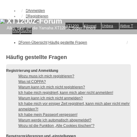
Anmelden
Registrieren
XT1200Z-Forum
XT1200Z-Wiki
Kilometerstatistik
Unbeantwortete Themen
Aktive Themen
Alles rund um die Yamaha XT1200Z Super Ténéré
FAQ
Suche
Foren-Übersicht
Häufig gestellte Fragen
Häufig gestellte Fragen
Registrierung und Anmeldung
Wozu muss ich mich registrieren?
Was ist COPPA?
Warum kann ich mich nicht registrieren?
Ich habe mich registriert, kann mich aber nicht anmelden!
Warum kann ich mich nicht anmelden?
Ich habe mich vor einiger Zeit registriert, kann mich aber nicht mehr
anmelden?!
Ich habe mein Passwort vergessen!
Warum werde ich automatisch abgemeldet?
Wozu ist die Funktion „Alle Cookies löschen“?
Benutzerpräferenzen und -einstellungen