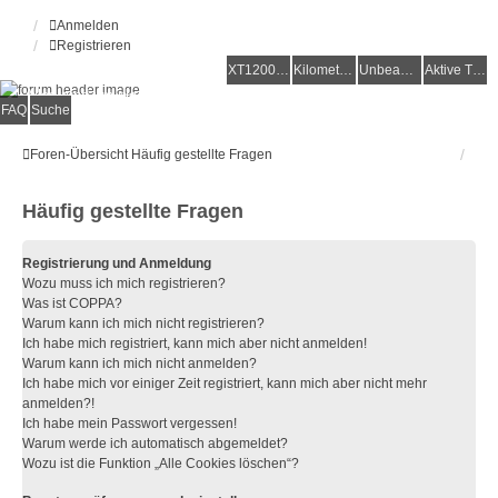
Anmelden
Registrieren
XT1200Z-Forum
XT1200Z-Wiki
Kilometerstatistik
Unbeantwortete Themen
Aktive Themen
Alles rund um die Yamaha XT1200Z Super Ténéré
FAQ
Suche
Foren-Übersicht
Häufig gestellte Fragen
Häufig gestellte Fragen
Registrierung und Anmeldung
Wozu muss ich mich registrieren?
Was ist COPPA?
Warum kann ich mich nicht registrieren?
Ich habe mich registriert, kann mich aber nicht anmelden!
Warum kann ich mich nicht anmelden?
Ich habe mich vor einiger Zeit registriert, kann mich aber nicht mehr
anmelden?!
Ich habe mein Passwort vergessen!
Warum werde ich automatisch abgemeldet?
Wozu ist die Funktion „Alle Cookies löschen“?