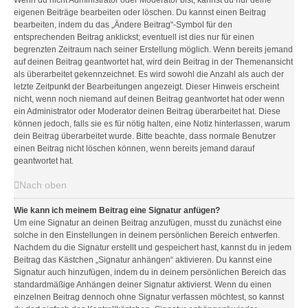
Wenn du nicht Administrator oder Moderator bist, kannst du nur deine
eigenen Beiträge bearbeiten oder löschen. Du kannst einen Beitrag
bearbeiten, indem du das „Ändere Beitrag“-Symbol für den
entsprechenden Beitrag anklickst; eventuell ist dies nur für einen
begrenzten Zeitraum nach seiner Erstellung möglich. Wenn bereits jemand
auf deinen Beitrag geantwortet hat, wird dein Beitrag in der Themenansicht
als überarbeitet gekennzeichnet. Es wird sowohl die Anzahl als auch der
letzte Zeitpunkt der Bearbeitungen angezeigt. Dieser Hinweis erscheint
nicht, wenn noch niemand auf deinen Beitrag geantwortet hat oder wenn
ein Administrator oder Moderator deinen Beitrag überarbeitet hat. Diese
können jedoch, falls sie es für nötig halten, eine Notiz hinterlassen, warum
dein Beitrag überarbeitet wurde. Bitte beachte, dass normale Benutzer
einen Beitrag nicht löschen können, wenn bereits jemand darauf
geantwortet hat.
Nach oben
Wie kann ich meinem Beitrag eine Signatur anfügen?
Um eine Signatur an deinen Beitrag anzufügen, musst du zunächst eine
solche in den Einstellungen in deinem persönlichen Bereich entwerfen.
Nachdem du die Signatur erstellt und gespeichert hast, kannst du in jedem
Beitrag das Kästchen „Signatur anhängen“ aktivieren. Du kannst eine
Signatur auch hinzufügen, indem du in deinem persönlichen Bereich das
standardmäßige Anhängen deiner Signatur aktivierst. Wenn du einen
einzelnen Beitrag dennoch ohne Signatur verfassen möchtest, so kannst