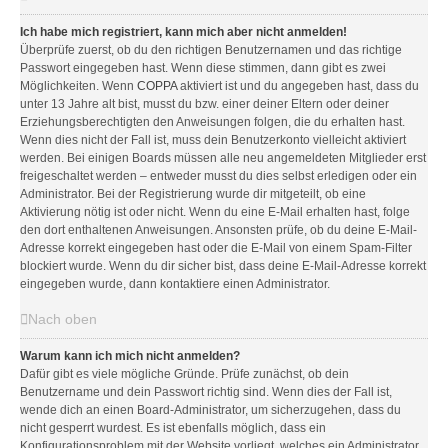
Ich habe mich registriert, kann mich aber nicht anmelden!
Überprüfe zuerst, ob du den richtigen Benutzernamen und das richtige
Passwort eingegeben hast. Wenn diese stimmen, dann gibt es zwei
Möglichkeiten. Wenn
COPPA
aktiviert ist und du angegeben hast, dass du
unter 13 Jahre alt bist, musst du bzw. einer deiner Eltern oder deiner
Erziehungsberechtigten den Anweisungen folgen, die du erhalten hast.
Wenn dies nicht der Fall ist, muss dein Benutzerkonto vielleicht aktiviert
werden. Bei einigen Boards müssen alle neu angemeldeten Mitglieder erst
freigeschaltet werden – entweder musst du dies selbst erledigen oder ein
Administrator. Bei der Registrierung wurde dir mitgeteilt, ob eine
Aktivierung nötig ist oder nicht. Wenn du eine E-Mail erhalten hast, folge
den dort enthaltenen Anweisungen. Ansonsten prüfe, ob du deine E-Mail-
Adresse korrekt eingegeben hast oder die E-Mail von einem Spam-Filter
blockiert wurde. Wenn du dir sicher bist, dass deine E-Mail-Adresse korrekt
eingegeben wurde, dann kontaktiere einen Administrator.
Nach oben
Warum kann ich mich nicht anmelden?
Dafür gibt es viele mögliche Gründe. Prüfe zunächst, ob dein
Benutzername und dein Passwort richtig sind. Wenn dies der Fall ist,
wende dich an einen Board-Administrator, um sicherzugehen, dass du
nicht gesperrt wurdest. Es ist ebenfalls möglich, dass ein
Konfigurationsproblem mit der Website vorliegt, welches ein Administrator