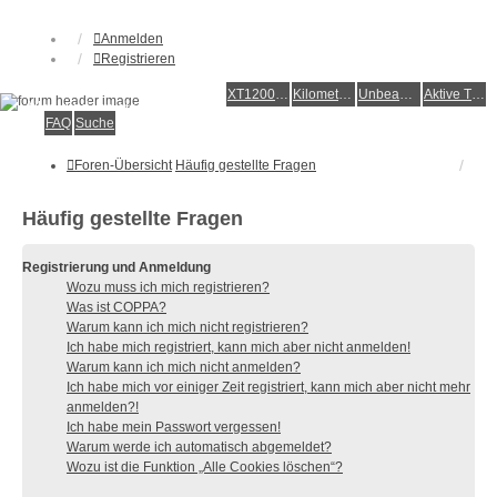
Anmelden
Registrieren
XT1200Z-Forum
XT1200Z-Wiki
Kilometerstatistik
Unbeantwortete Themen
Aktive Themen
Alles rund um die Yamaha XT1200Z Super Ténéré
FAQ
Suche
Foren-Übersicht
Häufig gestellte Fragen
Häufig gestellte Fragen
Registrierung und Anmeldung
Wozu muss ich mich registrieren?
Was ist COPPA?
Warum kann ich mich nicht registrieren?
Ich habe mich registriert, kann mich aber nicht anmelden!
Warum kann ich mich nicht anmelden?
Ich habe mich vor einiger Zeit registriert, kann mich aber nicht mehr
anmelden?!
Ich habe mein Passwort vergessen!
Warum werde ich automatisch abgemeldet?
Wozu ist die Funktion „Alle Cookies löschen“?