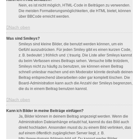
Nein, es ist nicht möglich, HTML-Code in Beiträgen zu verwenden.
Die meisten Formatierungsmöglichkeiten, die HTML bietet, können
über BBCode erreicht werden.
Nach oben
Was sind Smileys?
Smileys sind kleine Bilder, die benutzt werden können, um ein
Gefühl auszudrücken. Für jeden Smiley gibt es einen kurzen Code,
z. B. bedeutet :) fröhlich und :( traurig. Die Liste aller Smileys kannst
du beim Verfassen eines Beitrags sehen. Versuche bitte trotzdem,
Smileys nicht zu häufig zu benutzen, sie können einen Beitrag
schnell unlesbar machen und ein Moderator könnte deshalb deinen
Beitrag entsprechend überarbeiten oder gar komplett löschen. Die
Board-Administration kann auch die Anzahl der Smileys begrenzen,
die du in einem Beitrag benutzen kannst.
Nach oben
Kann ich Bilder in meine Beiträge einfügen?
Ja, Bilder können in deinem Beitrag angezeigt werden. Wenn die
Administration Dateianhänge erlaubt hat, kannst du das Bild auch
direkt hochladen. Ansonsten musst du zu einem Bild verlinken, das
auf einem öffentlich zugänglichen Server liegt, z. B.
http://www.domain.tld/mein-bild.gif. Du kannst weder Bilder