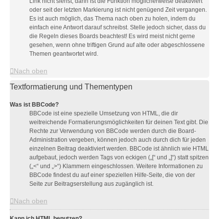
Link nicht siehst, dann ist die Funktion möglicherweise deaktiviert
oder seit der letzten Markierung ist nicht genügend Zeit vergangen.
Es ist auch möglich, das Thema nach oben zu holen, indem du
einfach eine Antwort darauf schreibst. Stelle jedoch sicher, dass du
die Regeln dieses Boards beachtest! Es wird meist nicht gerne
gesehen, wenn ohne triftigen Grund auf alte oder abgeschlossene
Themen geantwortet wird.
Nach oben
Textformatierung und Thementypen
Was ist BBCode?
BBCode ist eine spezielle Umsetzung von HTML, die dir
weitreichende Formatierungsmöglichkeiten für deinen Text gibt. Die
Rechte zur Verwendung von BBCode werden durch die Board-
Administration vergeben, können jedoch auch durch dich für jeden
einzelnen Beitrag deaktiviert werden. BBCode ist ähnlich wie HTML
aufgebaut, jedoch werden Tags von eckigen („[“ und „]“) statt spitzen
(„<“ und „>“) Klammern eingeschlossen. Weitere Informationen zu
BBCode findest du auf einer speziellen Hilfe-Seite, die von der
Seite zur Beitragserstellung aus zugänglich ist.
Nach oben
Kann ich HTML benutzen?