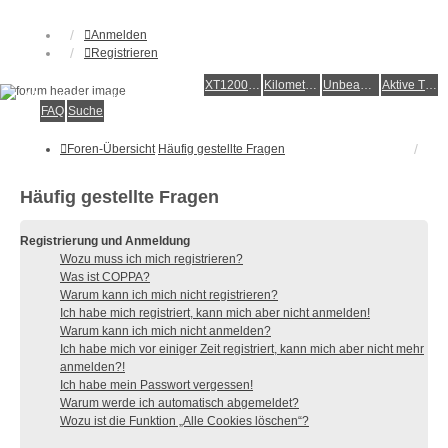
Anmelden
Registrieren
XT1200Z-Forum
XT1200Z-Wiki
Kilometerstatistik
Unbeantwortete Themen
Aktive Themen
Alles rund um die Yamaha XT1200Z Super Ténéré
FAQ
Suche
Foren-Übersicht
Häufig gestellte Fragen
Häufig gestellte Fragen
Registrierung und Anmeldung
Wozu muss ich mich registrieren?
Was ist COPPA?
Warum kann ich mich nicht registrieren?
Ich habe mich registriert, kann mich aber nicht anmelden!
Warum kann ich mich nicht anmelden?
Ich habe mich vor einiger Zeit registriert, kann mich aber nicht mehr
anmelden?!
Ich habe mein Passwort vergessen!
Warum werde ich automatisch abgemeldet?
Wozu ist die Funktion „Alle Cookies löschen“?