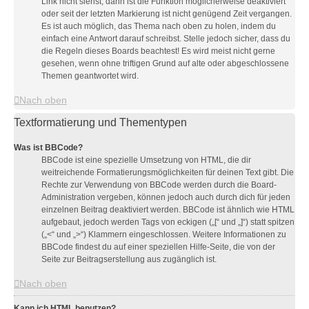
Link nicht siehst, dann ist die Funktion möglicherweise deaktiviert
oder seit der letzten Markierung ist nicht genügend Zeit vergangen.
Es ist auch möglich, das Thema nach oben zu holen, indem du
einfach eine Antwort darauf schreibst. Stelle jedoch sicher, dass du
die Regeln dieses Boards beachtest! Es wird meist nicht gerne
gesehen, wenn ohne triftigen Grund auf alte oder abgeschlossene
Themen geantwortet wird.
Nach oben
Textformatierung und Thementypen
Was ist BBCode?
BBCode ist eine spezielle Umsetzung von HTML, die dir
weitreichende Formatierungsmöglichkeiten für deinen Text gibt. Die
Rechte zur Verwendung von BBCode werden durch die Board-
Administration vergeben, können jedoch auch durch dich für jeden
einzelnen Beitrag deaktiviert werden. BBCode ist ähnlich wie HTML
aufgebaut, jedoch werden Tags von eckigen („[“ und „]“) statt spitzen
(„<“ und „>“) Klammern eingeschlossen. Weitere Informationen zu
BBCode findest du auf einer speziellen Hilfe-Seite, die von der
Seite zur Beitragserstellung aus zugänglich ist.
Nach oben
Kann ich HTML benutzen?