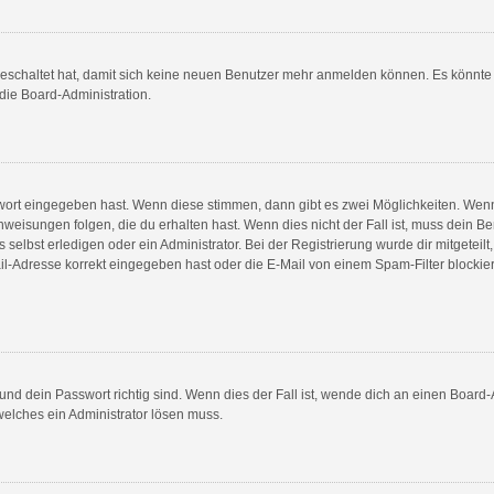
sgeschaltet hat, damit sich keine neuen Benutzer mehr anmelden können. Es könnt
 die Board-Administration.
swort eingegeben hast. Wenn diese stimmen, dann gibt es zwei Möglichkeiten. We
weisungen folgen, die du erhalten hast. Wenn dies nicht der Fall ist, muss dein Be
elbst erledigen oder ein Administrator. Bei der Registrierung wurde dir mitgeteilt, 
l-Adresse korrekt eingegeben hast oder die E-Mail von einem Spam-Filter blockiert
nd dein Passwort richtig sind. Wenn dies der Fall ist, wende dich an einen Board-A
welches ein Administrator lösen muss.