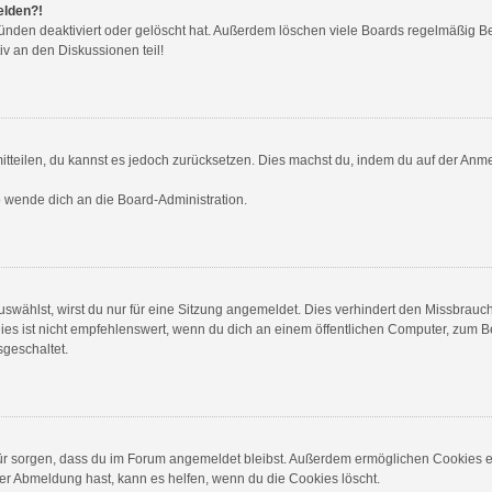
elden?!
ünden deaktiviert oder gelöscht hat. Außerdem löschen viele Boards regelmäßig Ben
v an den Diskussionen teil!
 mitteilen, du kannst es jedoch zurücksetzen. Dies machst du, indem du auf der Anm
so wende dich an die Board-Administration.
wählst, wirst du nur für eine Sitzung angemeldet. Dies verhindert den Missbrauc
ist nicht empfehlenswert, wenn du dich an einem öffentlichen Computer, zum Beis
sgeschaltet.
dafür sorgen, dass du im Forum angemeldet bleibst. Außerdem ermöglichen Cookies e
er Abmeldung hast, kann es helfen, wenn du die Cookies löscht.