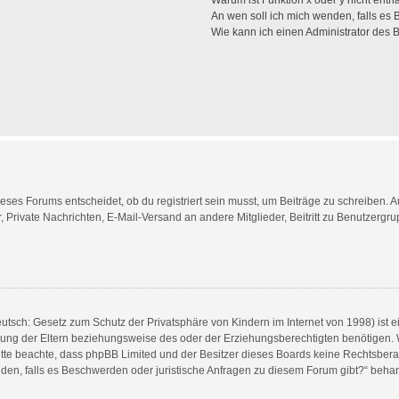
Warum ist Funktion x oder y nicht enth
An wen soll ich mich wenden, falls es
Wie kann ich einen Administrator des 
es Forums entscheidet, ob du registriert sein musst, um Beiträge zu schreiben. Auf j
, Private Nachrichten, E-Mail-Versand an andere Mitglieder, Beitritt zu Benutzergr
utsch: Gesetz zum Schutz der Privatsphäre von Kindern im Internet von 1998) ist e
ng der Eltern beziehungsweise des oder der Erziehungsberechtigten benötigen. Wen
e. Bitte beachte, dass phpBB Limited und der Besitzer dieses Boards keine Rechtsbe
wenden, falls es Beschwerden oder juristische Anfragen zu diesem Forum gibt?“ beha