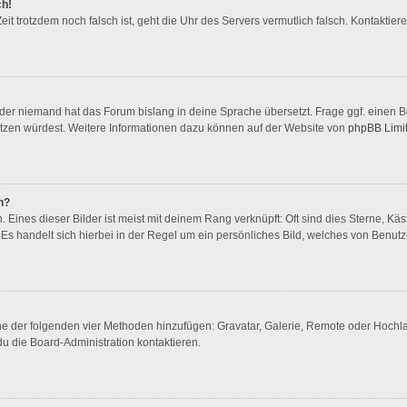
ch!
 Zeit trotzdem noch falsch ist, geht die Uhr des Servers vermutlich falsch. Kontakti
oder niemand hat das Forum bislang in deine Sprache übersetzt. Frage ggf. einen Bo
rsetzen würdest. Weitere Informationen dazu können auf der Website von
phpBB Limi
n?
Eines dieser Bilder ist meist mit deinem Rang verknüpft: Oft sind dies Sterne, Kä
Es handelt sich hierbei in der Regel um ein persönliches Bild, welches von Benutze
eine der folgenden vier Methoden hinzufügen: Gravatar, Galerie, Remote oder Hoch
u die Board-Administration kontaktieren.