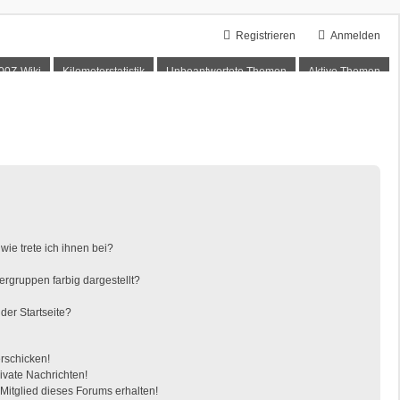
Registrieren
Anmelden
00Z-Wiki
Kilometerstatistik
Unbeantwortete Themen
Aktive Themen
ie trete ich ihnen bei?
gruppen farbig dargestellt?
der Startseite?
erschicken!
vate Nachrichten!
itglied dieses Forums erhalten!