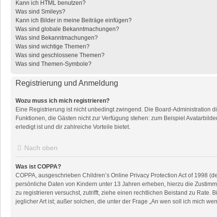
Kann ich HTML benutzen?
Was sind Smileys?
Kann ich Bilder in meine Beiträge einfügen?
Was sind globale Bekanntmachungen?
Was sind Bekanntmachungen?
Was sind wichtige Themen?
Was sind geschlossene Themen?
Was sind Themen-Symbole?
Registrierung und Anmeldung
Wozu muss ich mich registrieren?
Eine Registrierung ist nicht unbedingt zwingend. Die Board-Administration dies
Funktionen, die Gästen nicht zur Verfügung stehen: zum Beispiel Avatarbilder
erledigt ist und dir zahlreiche Vorteile bietet.
Nach oben
Was ist COPPA?
COPPA, ausgeschrieben Children’s Online Privacy Protection Act of 1998 (de
persönliche Daten von Kindern unter 13 Jahren erheben, hierzu die Zustimmu
zu registrieren versuchst, zutrifft, ziehe einen rechtlichen Beistand zu Rat
jeglicher Art ist; außer solchen, die unter der Frage „An wen soll ich mich 