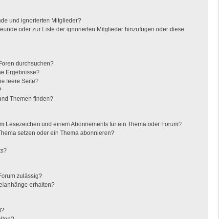
de und ignorierten Mitglieder?
reunde oder zur Liste der ignorierten Mitglieder hinzufügen oder diese
 Foren durchsuchen?
ine Ergebnisse?
e leere Seite?
?
 und Themen finden?
nem Lesezeichen und einem Abonnements für ein Thema oder Forum?
 Thema setzen oder ein Thema abonnieren?
ts?
Forum zulässig?
teianhänge erhalten?
t?