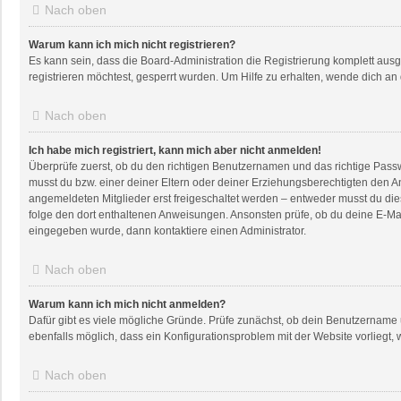
Nach oben
Warum kann ich mich nicht registrieren?
Es kann sein, dass die Board-Administration die Registrierung komplett au
registrieren möchtest, gesperrt wurden. Um Hilfe zu erhalten, wende dich an
Nach oben
Ich habe mich registriert, kann mich aber nicht anmelden!
Überprüfe zuerst, ob du den richtigen Benutzernamen und das richtige Pas
musst du bzw. einer deiner Eltern oder deiner Erziehungsberechtigten den An
angemeldeten Mitglieder erst freigeschaltet werden – entweder musst du dies s
folge den dort enthaltenen Anweisungen. Ansonsten prüfe, ob du deine E-Mai
eingegeben wurde, dann kontaktiere einen Administrator.
Nach oben
Warum kann ich mich nicht anmelden?
Dafür gibt es viele mögliche Gründe. Prüfe zunächst, ob dein Benutzername u
ebenfalls möglich, dass ein Konfigurationsproblem mit der Website vorliegt, 
Nach oben