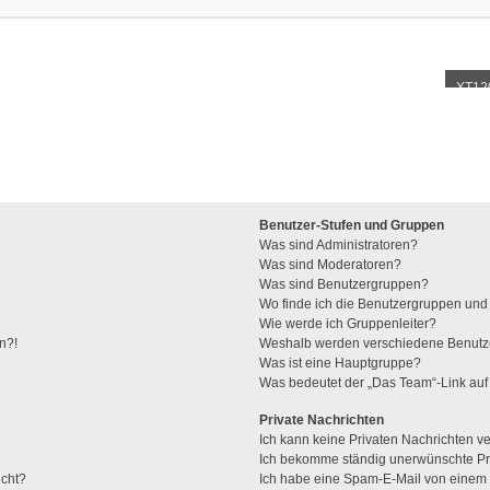
XT12
Benutzer-Stufen und Gruppen
Was sind Administratoren?
Was sind Moderatoren?
Was sind Benutzergruppen?
Wo finde ich die Benutzergruppen und w
Wie werde ich Gruppenleiter?
n?!
Weshalb werden verschiedene Benutzer
Was ist eine Hauptgruppe?
Was bedeutet der „Das Team“-Link auf 
Private Nachrichten
Ich kann keine Privaten Nachrichten v
Ich bekomme ständig unerwünschte Pri
ucht?
Ich habe eine Spam-E-Mail von einem M