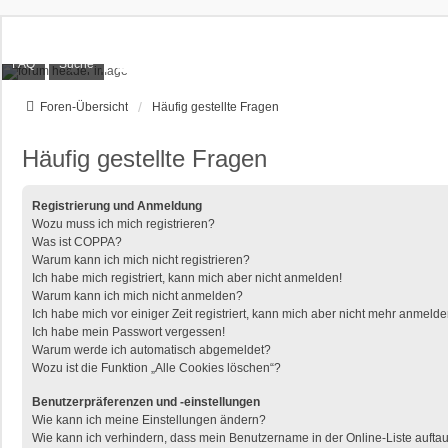
XT1200Z-Forum
FAQ
Suche
Alles rund um die Yamaha XT1200Z Super Ténéré
Foren-Übersicht
Häufig gestellte Fragen
Häufig gestellte Fragen
Registrierung und Anmeldung
Wozu muss ich mich registrieren?
Was ist COPPA?
Warum kann ich mich nicht registrieren?
Ich habe mich registriert, kann mich aber nicht anmelden!
Warum kann ich mich nicht anmelden?
Ich habe mich vor einiger Zeit registriert, kann mich aber nicht mehr anmelde
Ich habe mein Passwort vergessen!
Warum werde ich automatisch abgemeldet?
Wozu ist die Funktion „Alle Cookies löschen“?
Benutzerpräferenzen und -einstellungen
Wie kann ich meine Einstellungen ändern?
Wie kann ich verhindern, dass mein Benutzername in der Online-Liste aufta