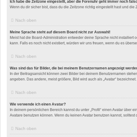
Ich habe die Zeitzone eingestellt, aber die Forenuhr geht immer noch fals
Wenn du dir sicher bist, dass du die Zeitzone richtig eingestellt hast und die
Nach oben
Meine Sprache steht auf diesem Board nicht zur Auswahl!
Meist hat die Board-Administration entweder deine Sprache nicht installiert 
kann. Falls es noch nicht existiert, würden wir uns freuen, wenn du es übe
Nach oben
Was sind das für Bilder, die bei meinem Benutzernamen angezeigt werde
In der Beitragsansicht können zwei Bilder bei deinem Benutzernamen stehen. 
angeben. Das andere, meist größere, Bild wird auch als „Avatar“ bezeichnet. 
Nach oben
Wie verwende ich einen Avatar?
In deinem persönlichen Bereich kannst du unter „Profil“ einen Avatar über 
Avatare benutzen können. Wenn du keinen Avatar benutzen kannst, solltest d
Nach oben