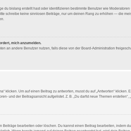
e du bislang erstellt hast oder identifizieren bestimmte Benutzer wie Moderator
. Bitte schreibe keine sinnlosen Beiträge, nur um deinen Rang zu erhöhen — die me
en.
fordert, mich anzumelden.
ichten an andere Benutzer nutzen, falls diese von der Board-Administration freig
licken. Um auf einen Beitrag zu antworten, musst du auf „Antworten“ klicken. Es k
en- und der Beitragsansicht aufgelistet. Z. B. „Du darfst neue Themen erstellen“, 
en Beiträge bearbeiten oder löschen. Du kannst einen Beitrag bearbeiten, indem du