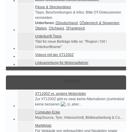
Pässe & Streckentipps
Tipps, Beschreibungen & Infos. Bitte OT-Diskussionen
vermeiden.
Unterforen:
Deutschland
,
Österreich & Slowenien
,
Italien
,
Schweiz
,
Frankreich
Unterkunft-Tipps
Titel für neue Beiträge bitte so: "Region / Ort /
Unterkunftname"
Videos mit der XT1200Z
Linksammlung für Motorradfahrer
Sonstiges
XT1200Z vs. andere Motorräder
Zur XT1200Z gibt es zwar keine Alternativen (zumindest
keine besseren
), aber...
Computer-Ecke
MapSource, Tyre, Videoschnitt, Bildbearbeitung & Co...
Marktplatz
Für Verkäufe von gebrauchten und Neuteilen sowie