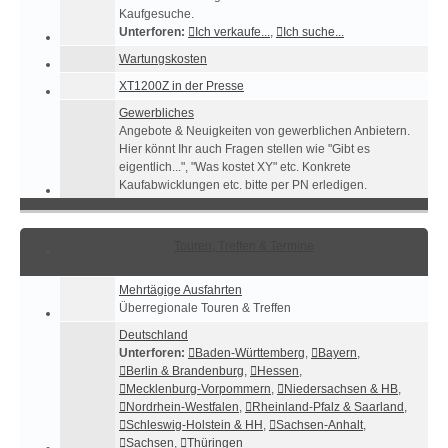
Kaufgesuche.
Unterforen:
Ich verkaufe...
,
Ich suche...
Wartungskosten
XT1200Z in der Presse
Gewerbliches
Angebote & Neuigkeiten von gewerblichen Anbietern.
Hier könnt Ihr auch Fragen stellen wie "Gibt es
eigentlich...", "Was kostet XY" etc. Konkrete
Kaufabwicklungen etc. bitte per PN erledigen.
Touren, Treffen & Termine
Mehrtägige Ausfahrten
Überregionale Touren & Treffen
Deutschland
Unterforen:
Baden-Württemberg
,
Bayern
,
Berlin & Brandenburg
,
Hessen
,
Mecklenburg-Vorpommern
,
Niedersachsen & HB
,
Nordrhein-Westfalen
,
Rheinland-Pfalz & Saarland
,
Schleswig-Holstein & HH
,
Sachsen-Anhalt
,
Sachsen
,
Thüringen