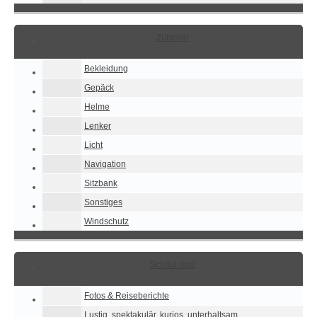
Zubehör
Bekleidung
Gepäck
Helme
Lenker
Licht
Navigation
Sitzbank
Sonstiges
Windschutz
Schaut mal!
Fotos & Reiseberichte
Lustig, spektakulär, kurios, unterhaltsam