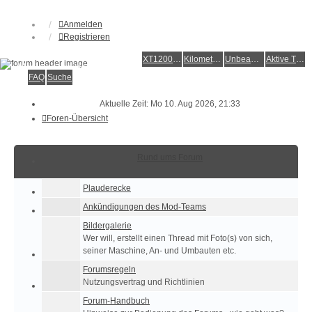
Anmelden
Registrieren
XT1200Z-Forum
XT1200Z-Wiki
Kilometerstatistik
Unbeantwortete Themen
Aktive Themen
Alles rund um die Yamaha XT1200Z Super Ténéré
FAQ
Suche
Aktuelle Zeit: Mo 10. Aug 2026, 21:33
Foren-Übersicht
Rund ums Forum
Plauderecke
Ankündigungen des Mod-Teams
Bildergalerie
Wer will, erstellt einen Thread mit Foto(s) von sich,
seiner Maschine, An- und Umbauten etc.
Forumsregeln
Nutzungsvertrag und Richtlinien
Forum-Handbuch